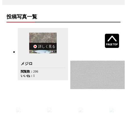
投稿写真一覧
詳しく見る
メジロ
閲覧数：
206
いいね：
1
If you are
エアガン・
あらゆる曲
人材募
interested in
電動ガン・
面にプリン
報 - DR
selling
カスタム・
トOK！
のスタ