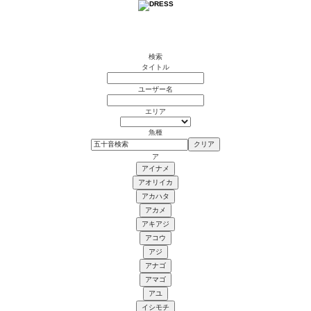
検索
タイトル
ユーザー名
エリア
魚種
ア
アイナメ
アオリイカ
アカハタ
アカメ
アキアジ
アコウ
アジ
アナゴ
アマゴ
アユ
イシモチ