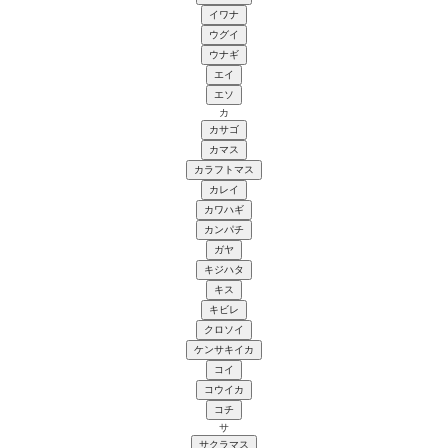
イワナ
ウグイ
ウナギ
エイ
エソ
カ
カサゴ
カマス
カラフトマス
カレイ
カワハギ
カンパチ
ガヤ
キジハタ
キス
キビレ
クロソイ
ケンサキイカ
コイ
コウイカ
コチ
サ
サクラマス