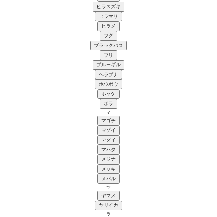
ヒラスズキ
ヒラマサ
ヒラメ
フグ
ブラックバス
ブリ
ブルーギル
ヘラブナ
ホウボウ
ホッケ
ボラ
マ
マゴチ
マゾイ
マダイ
マハタ
メジナ
メッキ
メバル
ヤ
ヤマメ
ヤリイカ
ラ