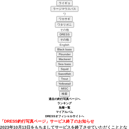
ライギョ
ラージマウスバス
ワ
ワカサギ
ワタリガニ
その他
DRESS
その他
English
Black bass
Flounder
Mackerel
Sea bass
Squid
Swordfish
Trout
Yellowtail
MISC
過去の釣行写真ページへ
ランキング
魚種一覧
マイアルバム
DRESSオフィシャルサイトへ
「DRESS釣行写真ページ」サービス終了のお知らせ
2023年10月13日をもちましてサービスを終了させていただくこととな