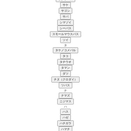
サケ
サゴシ
サバ
シマゾイ
シーバス
スモールマウスバス
ソイ
タ
タケノコメバル
タコ
タチウオ
タマン
ダツ
チヌ（クロダイ）
ツバス
ナ
ナマズ
ニジマス
ハ
ハス
ハゼ
ハチガラ
ハマチ